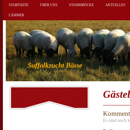
STARTSEITE
ÜBER UNS
STAMMBÖCKE
AKTUELLES
LÄMMER
Suffolkzucht Bässe
Gäste
Komment
Es sind noch k