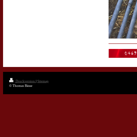
Druckversion
|
Sitemap
© Thomas Bässe