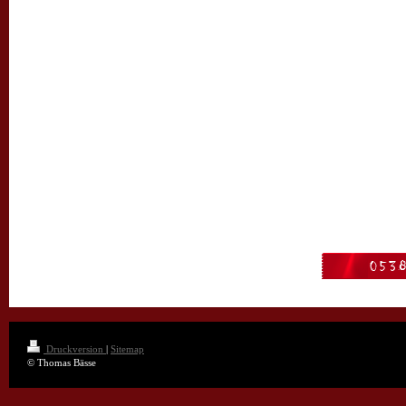
Druckversion
|
Sitemap
© Thomas Bässe