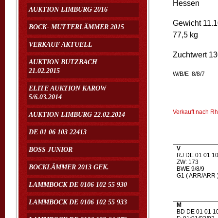
Hessen
AUKTION LIMBURG 2016
Gewicht 11.
BOCK- MUTTERLÄMMER 2015
77,5 kg
VERKAUF AKTUELL
Zuchtwert 1
AUKTION BUTZBACH
21.02.2015
W/B/E 8/8/7
ELITE AUKTION KAROW
5/6.03.2014
Verkauft nach Rh
AUKTION LIMBURG 22.02.2014
DE 01 06 103 22413
V
BOSS JUNIOR
RJ DE 01 01 1
ZW: 173
BOCKLÄMMER 2013 GEK.
BWE 9/8/9
G1 ( ARR/ARR 
LAMMBOCK DE 0106 102 55 930
LAMMBOCK DE 0106 102 55 933
M
BD DE 01 01 1