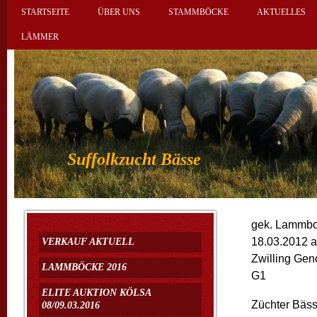
STARTSEITE
ÜBER UNS
STAMMBÖCKE
AKTUELLES
LÄMMER
Suffolkzucht Bässe
gek. Lammbo
18.03.2012 a
VERKAUF AKTUELL
Zwilling Gen
LAMMBÖCKE 2016
G1
ELITE AUKTION KÖLSA
Züchter Bäs
08/09.03.2016