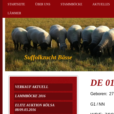
STARTSEITE
ÜBER UNS
STAMMBÖCKE
AKTUELLES
LÄMMER
Suffolkzucht Bässe
DE 01
VERKAUF AKTUELL
Geboren: 27
LAMMBÖCKE 2016
G1 / NN
ELITE AUKTION KÖLSA
08/09.03.2016